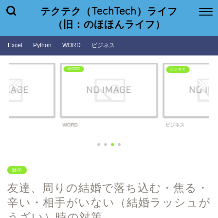
テクテク（TechTech）ライフ
（旧：のほほんライフ）
Excel
Python
WORD
ビジネス
WORD
ビジネス
WORD
ビジネス
雑学
友達、周りの結婚で落ち込む・焦る・
辛い・相手がいない（結婚ラッシュが
うざい）時の対策