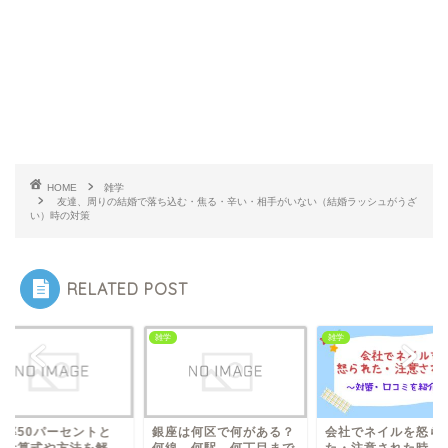
HOME
雑学
友達、周りの結婚で落ち込む・焦る・辛い・相手がいない（結婚ラッシュがうざ
い）時の対策
RELATED POST
雑学
雑学
格率50パーセントと
銀座は何区で何がある？
会社でネイルを怒ら
？計算式や方法を解
何線、何駅、何丁目まで
た・注意された時（