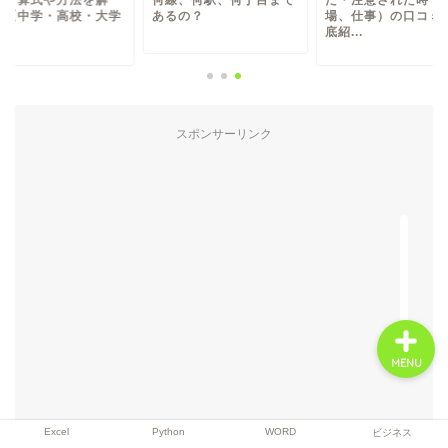
！【中学・高校・大学
あるの？
場、仕事）の口コミ
.
底紹...
Excel
スポンサーリンク
Python
WORD
ビジネス
MENU
Excel
Python
WORD
ビジネス