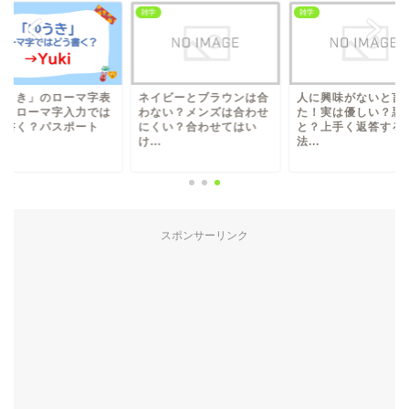
雑学
雑学
ゆうき」のローマ字表
ネイビーとブラウンは合
人に興味がないと言
は？ローマ字入力では
わない？メンズは合わせ
た！実は優しい？悪
う書く？パスポート
にくい？合わせてはい
と？上手く返答する
.
け...
法...
スポンサーリンク