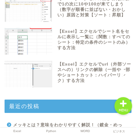
で1の次に10や100が来てしまう
（数字が順番に並ばない・おかし
い）原因と対策【ソート：昇順】
Excel
【Excel】エクセルでシート名をセ
ルに表示し一覧に（関数：すべての
Python
シート：特定の条件のシートのみ）
する方法
WORD
【Excel】エクセルでurl（外部ソー
スへの）リンクの解除（一括や一部
ビジネス
やショートカット：ハイパーリン
ク）する方法
最近の投稿
MENU
メッキとは？意味をわかりやすく解説！（鍍金・めっ
Excel
Python
WORD
ビジネス
き・定義・原理・仕組み・用途・歴史など）