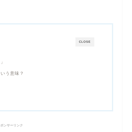
CLOSE
い」
ういう意味？
例
スポンサーリンク