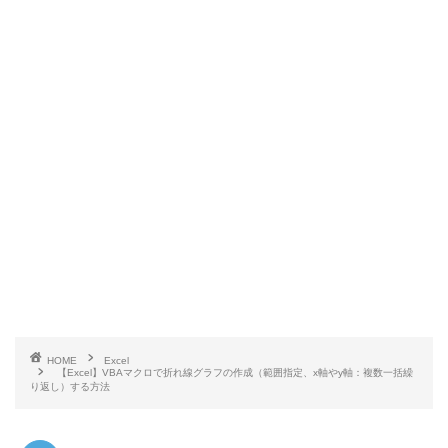
HOME
Excel
【Excel】VBAマクロで折れ線グラフの作成（範囲指定、x軸やy軸：複数一括繰
り返し）する方法