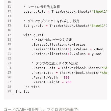
    ' シートの最終列を取得

    saishuuRetu 
=
 ThisWorkbook
.
Sheets
(
"Sheet1"
)
    ' グラフオブジェクトを作成し、設定

    Set gurafu 
=
 ThisWorkbook
.
Sheets
(
"Sheet1"
)
.
    With gurafu

        ' X軸とY軸のデータを設定

.
SeriesCollection
.
NewSeries

.
SeriesCollection
(
1
)
.
XValues 
=
 xHani

.
SeriesCollection
(
1
)
.
Values 
=
 yHani

        ' グラフの位置とサイズを設定

.
Parent
.
Left 
=
 ThisWorkbook
.
Sheets
(
"She
.
Parent
.
Top 
=
 ThisWorkbook
.
Sheets
(
"Shee
.
Parent
.
Width 
=
300
.
Parent
.
Height 
=
200
    End With

コードのAlt+F8を押し、マクロ選択画面で