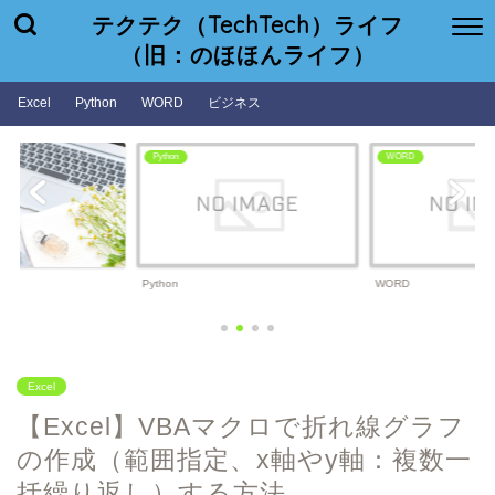
テクテク（TechTech）ライフ
（旧：のほほんライフ）
Excel
Python
WORD
ビジネス
WORD
ビジネス
WORD
ビジネス
Excel
【Excel】VBAマクロで折れ線グラフ
の作成（範囲指定、x軸やy軸：複数一
括繰り返し）する方法