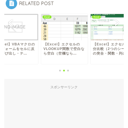
RELATED POST
l
Excel
Excel
xcel】エクセルの
【Excel】エクセルで差
【Excel】VBAマ
LOOKUP関数で空白な
分比較（2つのシート間
入力フォームをセル
白（空欄なら...
の突合・関数・列の...
映（呼び出し・テ...
スポンサーリンク