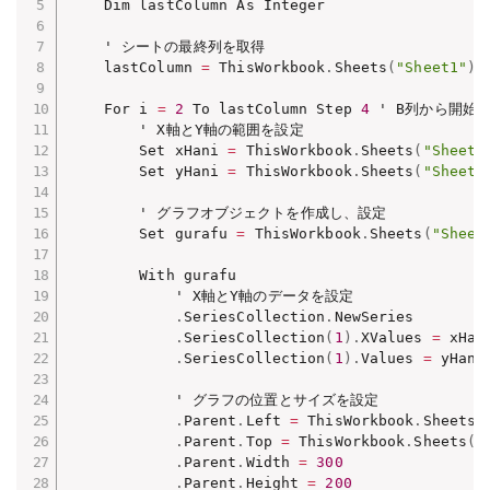
    Dim lastColumn As Integer

    ' シートの最終列を取得

    lastColumn 
=
 ThisWorkbook
.
Sheets
(
"Sheet1"
)
.
    For i 
=
2
 To lastColumn Step 
4
 ' B列から開始
        ' X軸とY軸の範囲を設定

        Set xHani 
=
 ThisWorkbook
.
Sheets
(
"Sheet1
        Set yHani 
=
 ThisWorkbook
.
Sheets
(
"Sheet1
        ' グラフオブジェクトを作成し、設定

        Set gurafu 
=
 ThisWorkbook
.
Sheets
(
"Sheet
        With gurafu

            ' X軸とY軸のデータを設定

.
SeriesCollection
.
NewSeries

.
SeriesCollection
(
1
)
.
XValues 
=
 xHani
.
SeriesCollection
(
1
)
.
Values 
=
 yHani

            ' グラフの位置とサイズを設定

.
Parent
.
Left 
=
 ThisWorkbook
.
Sheets
(
.
Parent
.
Top 
=
 ThisWorkbook
.
Sheets
(
"
.
Parent
.
Width 
=
300
.
Parent
.
Height 
=
200