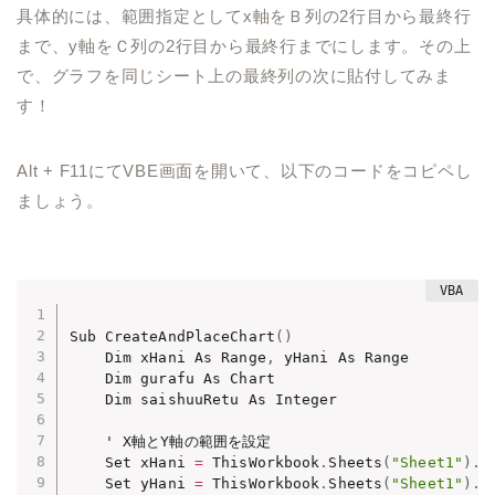
具体的には、
範囲指定としてx軸をＢ列の2行目から最終行
まで、y軸をＣ列の2行目から最終行までにします。その上
で、グラフを同じシート上の最終列の次に貼付してみま
す！
Alt + F11にてVBE画面を開いて、以下のコードをコピペし
ましょう。
Sub CreateAndPlaceChart
(
)
    Dim xHani As Range
,
 yHani As Range

    Dim gurafu As Chart

    Dim saishuuRetu As Integer

    ' X軸とY軸の範囲を設定

    Set xHani 
=
 ThisWorkbook
.
Sheets
(
"Sheet1"
)
.
R
    Set yHani 
=
 ThisWorkbook
.
Sheets
(
"Sheet1"
)
.
R