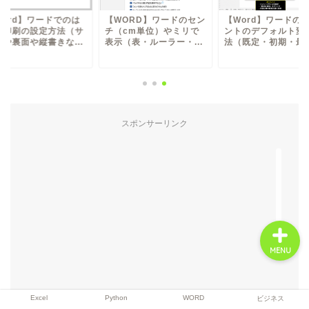
Word】ワードでのは
【WORD】ワードのセン
【Word】ワードの
き印刷の設定方法（サ
チ（cm単位）やミリで
ントのデフォルト変
ズや裏面や縦書きな...
表示（表・ルーラー・...
法（既定・初期・最初.
Excel
Python
スポンサーリンク
WORD
ビジネス
MENU
Excel
Python
WORD
ビジネス