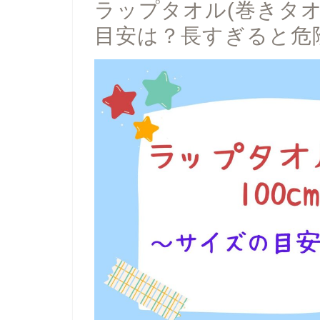
ラップタオル(巻きタオ
目安は？長すぎると危