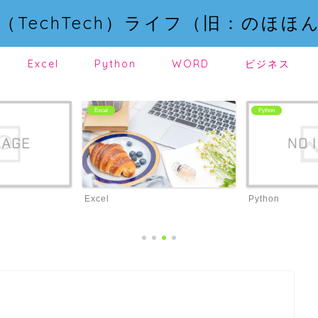
（TechTech）ライフ（旧：のほほ
Excel
Python
WORD
ビジネス
Excel
Python
Excel
Python