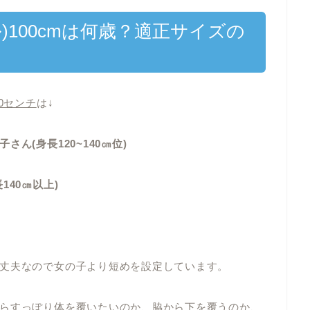
)100cmは何歳？適正サイズの
0センチ
は↓
ん(身長120~140㎝位)
40㎝以上)
丈夫なので女の子より短めを設定しています。
らすっぽり体を覆いたいのか、脇から下を覆うのか、