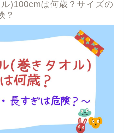
ル)100cmは何歳？サイズの
険？