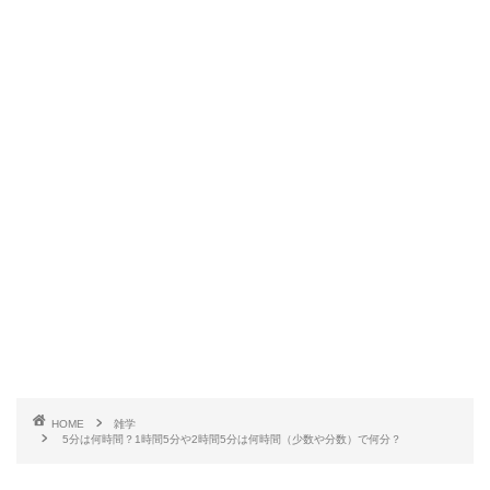
HOME
雑学
5分は何時間？1時間5分や2時間5分は何時間（少数や分数）で何分？