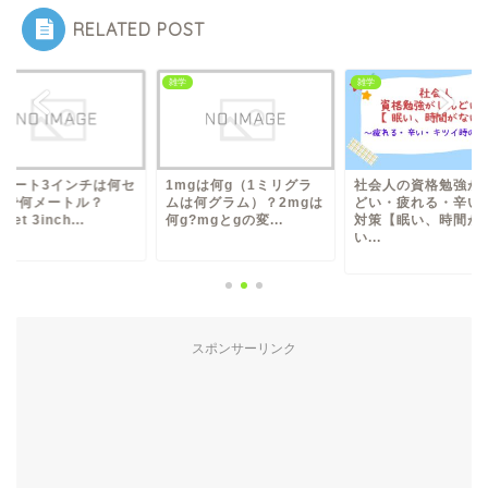
RELATED POST
雑学
雑学
フィート3インチは何セ
1mgは何g（1ミリグラ
社会人の資格勉強が
チで何メートル？
ムは何グラム）？2mgは
どい・疲れる・辛い
eet 3inch...
何g?mgとgの変...
対策【眠い、時間が
い...
スポンサーリンク