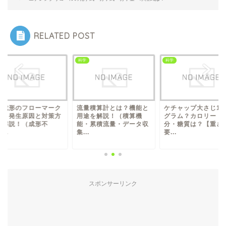
RELATED POST
科学
科学
出成形のフローマーク
流量積算計とは？機能と
ケチャップ大さじ1
は？発生原因と対策方
用途を解説！（積算機
グラム？カロリー・
を解説！（成形不
能・累積流量・データ収
分・糖質は？【重さ
...
集...
要...
スポンサーリンク