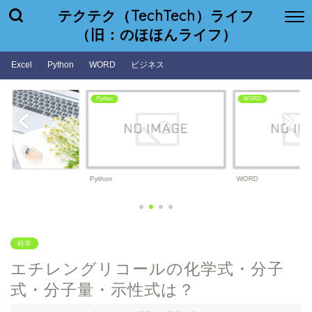
テクテク（TechTech）ライフ
（旧：のほほんライフ）
Excel
Python
WORD
ビジネス
Python
WORD
Python
WORD
科学
エチレングリコールの化学式・分子
式・分子量・示性式は？