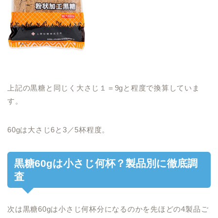
上記の黒糖と同じく大さじ１＝9gと程度で換算していま
す。
60gは大さじ6と3／5杯程度。
黒糖60gは小さじ何杯？製品別に徹底調
査
次は黒糖60gは小さじ何杯分になるのかを先ほどの4製品ご