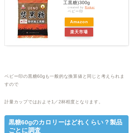
工黒糖)300g
created by
Rinker
ベビー印
Amazon
楽天市場
ベビー印の黒糖60gも一般的な換算値と同じと考えられま
すので
計量カップではおよそ1／2杯程度となります。
黒糖60gのカロリーはどれくらい？製品
ごとに調査