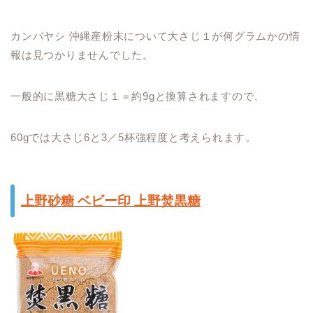
カンバヤシ 沖縄産粉末について大さじ１が何グラムかの情
報は見つかりませんでした。
一般的に黒糖大さじ１＝約9gと換算されますので、
60gでは大さじ6と3／5杯強程度と考えられます。
上野砂糖 ベビー印 上野焚黒糖