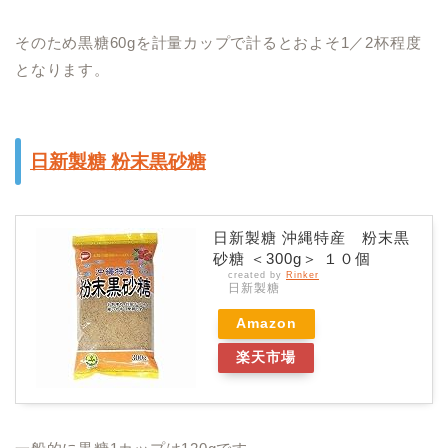
そのため黒糖60gを計量カップで計るとおよそ1／2杯程度
となります。
日新製糖 粉末黒砂糖
日新製糖 沖縄特産 粉末黒
砂糖 ＜300g＞ １０個
created by
Rinker
日新製糖
Amazon
楽天市場