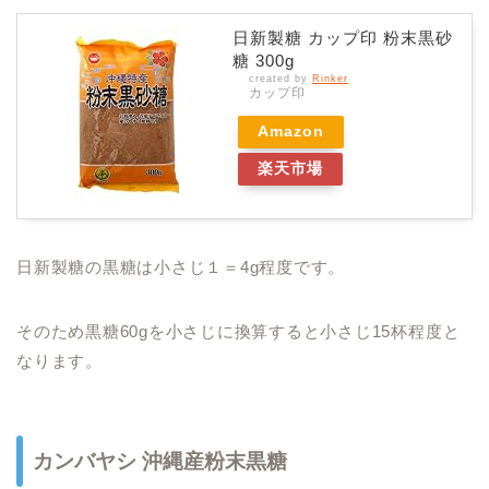
日新製糖 カップ印 粉末黒砂
糖 300g
created by
Rinker
カップ印
Amazon
楽天市場
日新製糖の黒糖は小さじ１＝4g程度です。
そのため黒糖60gを小さじに換算すると小さじ15杯程度と
なります。
カンバヤシ 沖縄産粉末黒糖