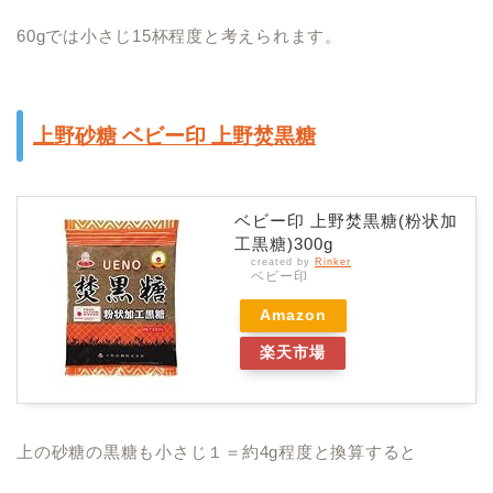
60gでは小さじ15杯程度と考えられます。
上野砂糖 ベビー印 上野焚黒糖
ベビー印 上野焚黒糖(粉状加
工黒糖)300g
created by
Rinker
ベビー印
Amazon
楽天市場
上の砂糖の黒糖も小さじ１＝約4g程度と換算すると