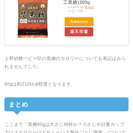
工黒糖)300g
created by
Rinker
ベビー印
Amazon
楽天市場
上野砂糖ベビー印の黒糖のカロリーについても表記はみら
れませんでした。
60gは約212kcal程度となります。
まとめ
ここまで「黒糖60gは大さじ何杯か？小さじや計量カップ
では？カロリーはどれくらい？製品ごとに調査」について