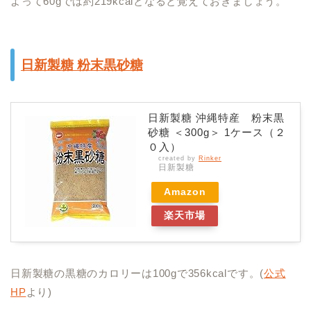
よって60gでは約219kcalとなると覚えておきましょう。
日新製糖 粉末黒砂糖
日新製糖 沖縄特産 粉末黒
砂糖 ＜300g＞ 1ケース（２
０入）
created by
Rinker
日新製糖
Amazon
楽天市場
日新製糖の黒糖のカロリーは100gで
356kcalです。(
公式
HP
より)