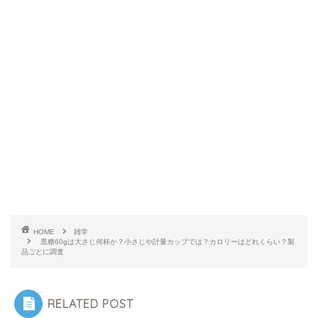
HOME
雑学
黒糖60gは大さじ何杯か？小さじや計量カップでは？カロリーはどれくらい？製
品ごとに調査
RELATED POST