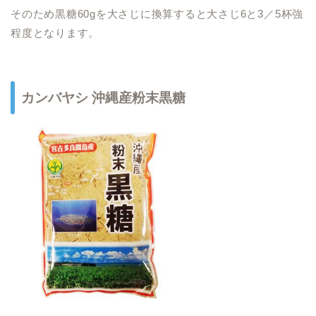
そのため黒糖60gを大さじに換算すると大さじ6と3／5杯強
程度となります。
カンバヤシ 沖縄産粉末黒糖