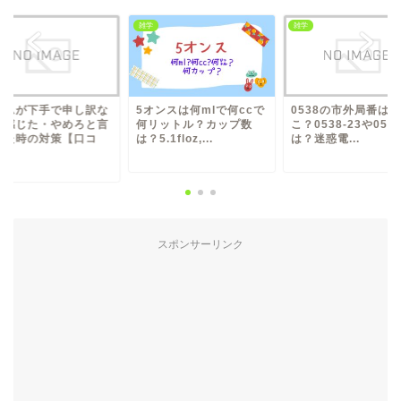
雑学
雑学
ームが下手で申し訳な
5オンスは何mlで何ccで
0538の市外局番はど
と感じた・やめろと言
何リットル？カップ数
こ？0538-23や0538
れた時の対策【口コ
は？5.1floz,...
は？迷惑電...
.
スポンサーリンク