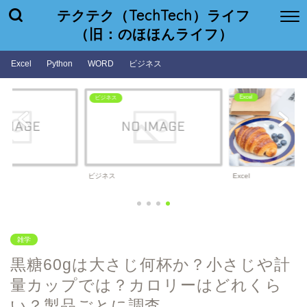
テクテク（TechTech）ライフ
（旧：のほほんライフ）
Excel
Python
WORD
ビジネス
Excel
ビジネス
ビジネス
Excel
雑学
黒糖60gは大さじ何杯か？小さじや計
量カップでは？カロリーはどれくら
い？製品ごとに調査