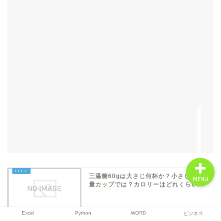
Excel
Python
WORD
ビジネス
三温糖60gは大さじ何杯か？小さじや計
MENU
量カップでは？カロリーはどれくらい...
Excel
Python
WORD
ビジネス