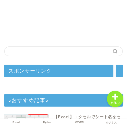
Excel
Python
WORD
ビジネス
スポンサーリンク
♪おすすめ記事♪
MENU
【Excel】エクセルでシート名をセ
ルに表示し一覧に（関数：すべての
Excel
Python
WORD
ビジネス