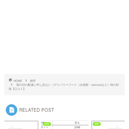
HOME
雑学
雨の日の配達に申し訳ない（デリバリーフード（出前館・ubereatなど）時の対
策【口コミ】
RELATED POST
雑学
雑学