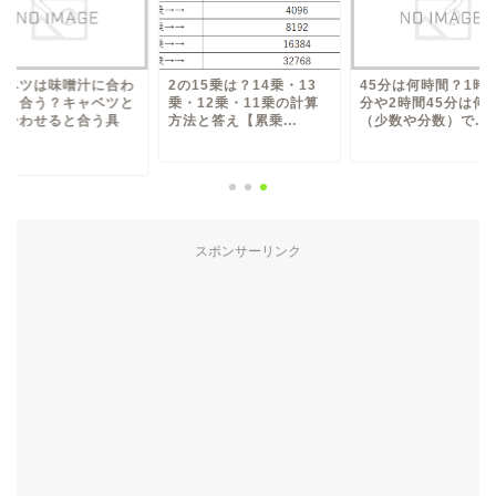
ャベツは味噌汁に合わ
2の15乗は？14乗・13
45分は何時間？1時間
い？合う？キャベツと
乗・12乗・11乗の計算
分や2時間45分は何
み合わせると合う具
方法と答え【累乗...
（少数や分数）で...
.
スポンサーリンク