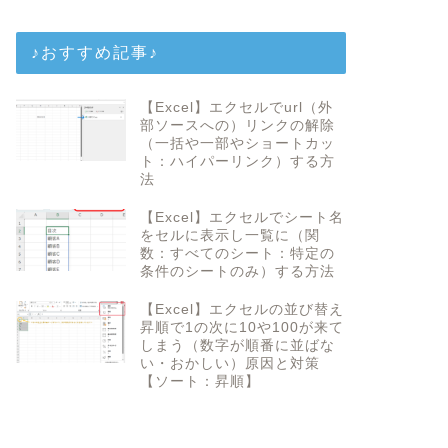
♪おすすめ記事♪
【Excel】エクセルでurl（外
部ソースへの）リンクの解除
（一括や一部やショートカッ
ト：ハイパーリンク）する方
法
【Excel】エクセルでシート名
をセルに表示し一覧に（関
数：すべてのシート：特定の
条件のシートのみ）する方法
【Excel】エクセルの並び替え
昇順で1の次に10や100が来て
しまう（数字が順番に並ばな
い・おかしい）原因と対策
【ソート：昇順】