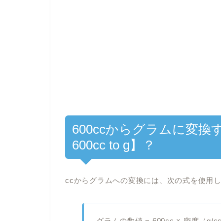
600ccからグラムに変換する
600cc to g】？
ccからグラムへの変換には、次の式を使用
グラムの数値 = 600cc × 密度（g/c