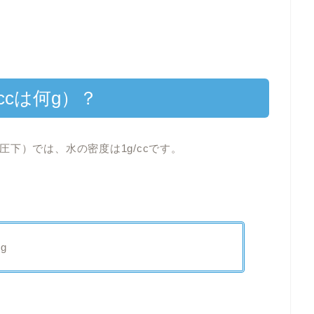
ccは何g）？
下）では、水の密度は1g/ccです。
0g