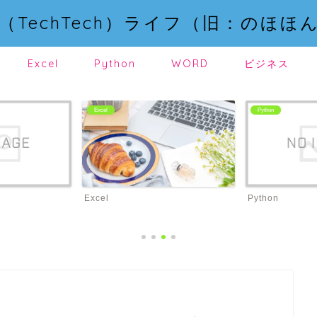
（TechTech）ライフ（旧：のほほ
Excel
Python
WORD
ビジネス
Excel
Python
Excel
Python