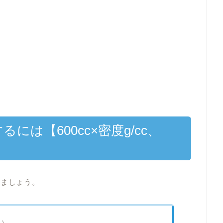
には【600cc×密度g/cc、
しましょう。
c）