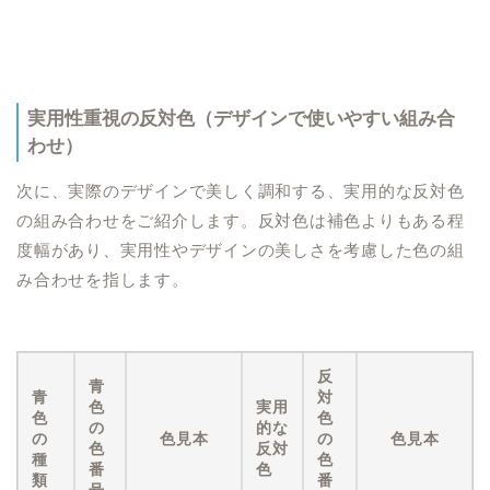
実用性重視の反対色（デザインで使いやすい組み合
わせ）
次に、実際のデザインで美しく調和する、実用的な反対色
の組み合わせをご紹介します。反対色は補色よりもある程
度幅があり、実用性やデザインの美しさを考慮した色の組
み合わせを指します。
反
青
青
対
色
実用
色
色
の
的な
の
色見本
の
色見本
色
反対
種
色
番
色
類
番