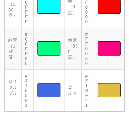
赤
0
F
（1
（0
F
0
80
F
0
度）
度）
F
0
F
0
#
#
0
F
緑青
赤紫
0
F
（1
（33
F
0
50
0
F
0
度）
度）
8
8
0
0
#
#
4
E
ロイ
1
1
ヤル
ゴー
6
B
ブル
ルド
9
E
ー
E
4
1
1