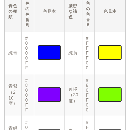
色
色
青色
厳密
の
の
の種
色見本
な補
色見本
色
色
類
色
番
番
号
号
#
#
0
F
0
F
純青
純黄
0
F
0
F
F
0
F
0
#
#
8
8
青紫
黄緑
0
0
（2
（30
0
F
10
0
F
度）
度）
F
0
F
0
#
#
0
F
青緑