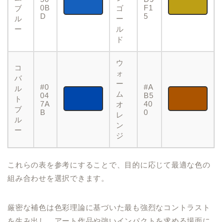
0B
F1
ブ
ゴ
D
5
ル
ー
ー
ル
ド
ウ
コ
ォ
バ
ー
#0
#A
ル
ム
04
B5
ト
7A
40
オ
ブ
B
0
レ
ル
ン
ー
ジ
これらの表を参考にすることで、目的に応じて最適な色の
組み合わせを選択できます。
厳密な補色は色彩理論に基づいた最も強烈なコントラスト
を生み出し、アート作品や強いインパクトを求める場面に