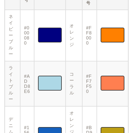
号
号
ネ
イ
オ
#0
#F
ビ
レ
00
F8
ー
08
00
ン
ブ
0
0
ジ
ル
ー
ラ
イ
コ
#A
#F
ト
ー
D
F7
D8
F5
ブ
ラ
E6
0
ル
ル
ー
オ
デ
レ
ニ
ン
#1
#B
ム
ジ
56
D9