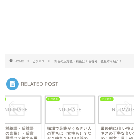
HOME
ビジネス
青色の反対色・補色は？色番号・色見本も紹介！
RELATED POST
ネス
ビジネス
ビジネス
場で足跡がうるさい人
最終的に/言い換え（ビジ
特殊の対義語・反対
育ちは（女性も）？な
ネスの丁寧な言い方：別
（反対の言葉）・反
病気？ADHD等の...
の：例文：目上や上司...
語・対照語は？例文