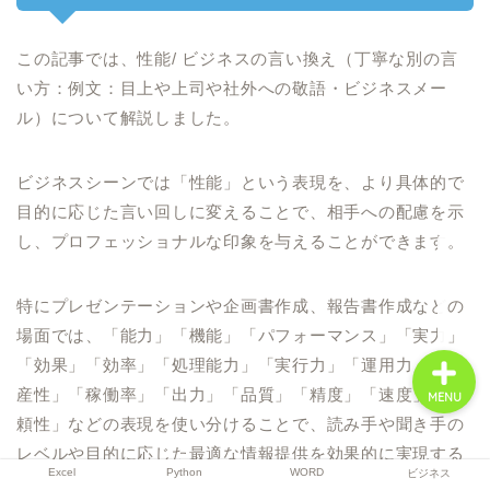
この記事では、性能/ ビジネスの言い換え（丁寧な別の言
Excel
い方：例文：目上や上司や社外への敬語・ビジネスメー
ル）について解説しました。
Python
ビジネスシーンでは「性能」という表現を、より具体的で
WORD
目的に応じた言い回しに変えることで、相手への配慮を示
し、プロフェッショナルな印象を与えることができます。
ビジネス
特にプレゼンテーションや企画書作成、報告書作成などの
場面では、「能力」「機能」「パフォーマンス」「実力」
「効果」「効率」「処理能力」「実行力」「運用力」「生
産性」「稼働率」「出力」「品質」「精度」「速度」「信
MENU
頼性」などの表現を使い分けることで、読み手や聞き手の
レベルや目的に応じた最適な情報提供を効果的に実現する
Excel
Python
WORD
ビジネス
ことができます。