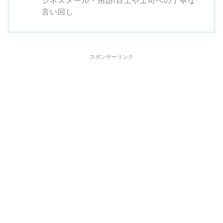
ジネスメール・用語/目上や上司への丁寧な
言い回し
スポンサーリンク