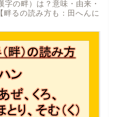
漢字の畔）は？意味・由来・
【畔るの読み方も：田へんに