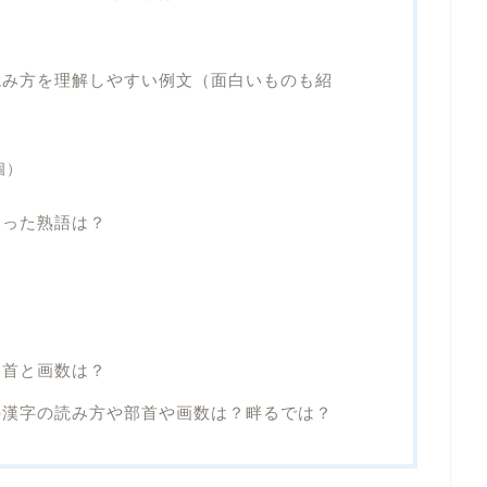
読み方を理解しやすい例文（面白いものも紹
個）
使った熟語は？
部首と画数は？
の漢字の読み方や部首や画数は？畔るでは？