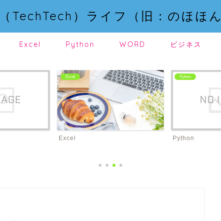
（TechTech）ライフ（旧：のほほ
Excel
Python
WORD
ビジネス
Excel
Python
Excel
Python