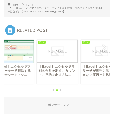
HOME
Excel
【Excel】VBAマクロでハイパーリンクを開く方法（別のファイルや外部URL、
一括など）【Workbooks.Open, FollowHyperlink】
RELATED POST
l
Excel
Excel
Excel】エクセルで月
【Excel】エクセルでリ
【Excel】エクセル
の合計を出す、カウン
サーチが勝手に出る・消
ィルターを一括解除
平均を出す方法...
えない原因と対処法...
方法（全シート・シ..
スポンサーリンク