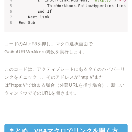
        If InStr
(
link
.
Address
,
"http://"
)
>
0
 O
            ThisWorkbook
.
FollowHyperlink link
.
A
        End If

    Next link

コードのAlt+F8を押し、マクロ選択画面で
GaibuURLWoAkeru関数を実行します。
このコードは、アクティブシートにある全てのハイパーリ
ンクをチェックし、そのアドレスが”http://”また
は”https://”で始まる場合（外部URLを指す場合）、新しい
ウィンドウでそのURLを開きます。
まとめ VBAマクロでリンクを開く方